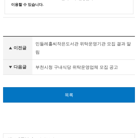
이용할 수 있습니다.
기
민들레홀씨작은도서관 위탁운영기관 모집 결과 알
타
이전글
공
림
고
이
다음글
부천시청 구내식당 위탁운영업체 모집 공고
전
글
다
음
글
목록