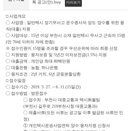
조
획 공고(안).hwp
미리보기
회
테
□ 사업개요
이
◯ 사업명 : 일반택시 장기무사고 운수종사자 양도·양수를 위한 융
블
자(대출) 지원
◯ 사업대상 : 15년 이상 부천시 소재 일반택시 무사고 근속자 15명
(만 70세 이하의 자에 한함)
※ 접수인원이 15명을 초과할 경우 우선순위에 따라 최종 선정
◯ 지원방법 : 융자보증 및 5년간 이차보전금(1.5%) 지원
◯ 대출금액 : 개인당 최대 80백만원
◯ 대출은행 : 농협, 하나은행
◯ 융자조건 : 2년 거치, 6년 균등분할상환
□ 접수일정
◯ 접수기간 : 2019. 5. 27. ~ 6. 11.(15일간)
◯ 접수방법 : 방문접수
◯ 접수처 : 부천시 대중교통과 택시화물팀
(부천시 길주로 210부천시청 대중교통과)
◯ 제출서류(모든 서류는 공고일 이후 발급된 서류만 인
정)
① 개인택시운송사업면허 양수 융자지원 신청서