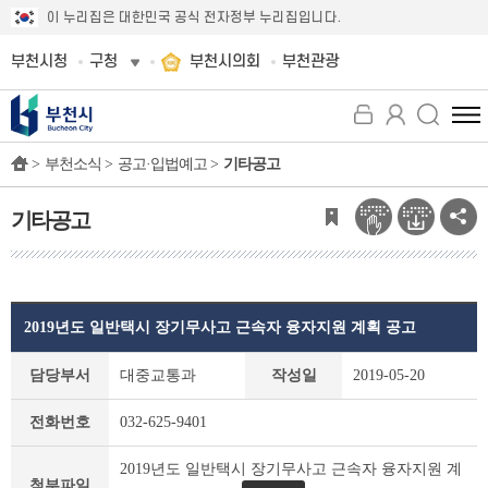
이 누리집은 대한민국 공식 전자정부 누리집입니다.
부천시청
구청
부천시의회
부천관광
전
체
>
부천소식 >
공고·입법예고 >
기타공고
메
뉴
보
기타공고
기
2019년도 일반택시 장기무사고 근속자 융자지원 계획 공고
기
담당부서
대중교통과
작성일
2019-05-20
타
공
전화번호
032-625-9401
고
상
2019년도 일반택시 장기무사고 근속자 융자지원 계
세
첨부파일