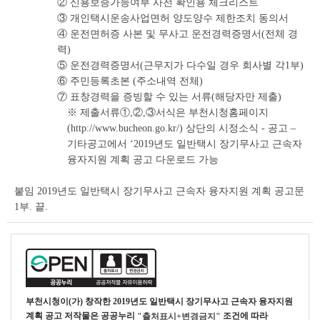
② 신용보증가능여부 사전 확인용 체크리스트
③ 개인택시운송사업면허 양도양수 제한조치 동의서
④ 운전면허증 사본 및 무사고 운전경력증명서(전체 경
력)
⑤ 운전경력증명서(근무지가 다수일 경우 회사별 각1부)
⑥ 주민등록초본 (주소내역 전체)
⑦ 표창경력을 증빙할 수 있는 서류(해당자만 제출)
※ 제출서류①,②,③서식은 부천시청홈페이지
(http://www.bucheon.go.kr/) 상단의 시정소식 - 공고 –
기타공고에서 ‘2019년도 일반택시 장기무사고 근속자
융자지원 계획 공고 다운로드 가능
붙임 2019년도 일반택시 장기무사고 근속자 융자지원 계획 공고문
1부. 끝.
부천시청
이(가) 창작한
2019년도 일반택시 장기무사고 근속자 융자지원
계획 공고
저작물은 공공누리
조건에 따라
"출처표시+변경금지"