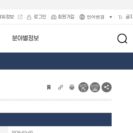
날씨정보
로그인
회원가입
글
언어변경
분야별정보
검
색
창
열
기
2026-03-05