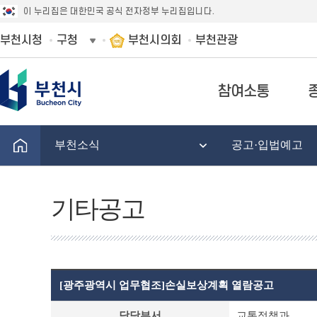
이 누리집은 대한민국 공식 전자정부 누리집입니다.
부천시청
구청
부천시의회
부천관광
참여소통
부천소식
공고·입법예고
기타공고
[광주광역시 업무협조]손실보상계획 열람공고
기
담당부서
교통정책과