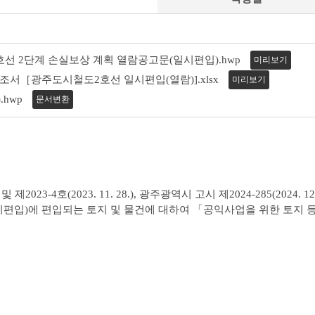
호선 2단계 손실보상 계획 열람공고문(일시편입).hwp
미리보기
조서［광주도시철도2호선 일시편입(열람)].xlsx
미리보기
hwp
문서변환
023-4호(2023. 11. 28.), 광주광역시 고시 제2024-285(2024. 12. 
편입)에 편입되는 토지 및 물건에 대하여 「공익사업을 위한 토지 등