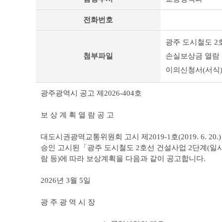
타
공
전화번호
고
상
세
광주 도시철도 2
조
첨부파일
손실보상금 열람 
회
테
이의신청서(서식).
이
블
광주광역시 공고 제2026-404호
보 상 계 획 열 람 공 고
대도시권광역교통위원회 고시 제2019-1호(2019. 6. 20.) 및 제2
승인 고시된「광주 도시철도 2호선 건설사업 2단계(일시
람 등)에 따라 보상계획을 다음과 같이 공고합니다.
2026년 3월 5일
광 주 광 역 시 장