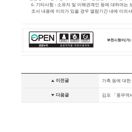
6. 기타사항 : 소유자 및 이해관계인 등에 대하여는
조서 내용에 이의가 있을 경우 열람기간 내에 이의
부천시청
이(가)
기
이전글
가축 등에 대한
타
공
고
다음글
김포 「풍무역세
이
전
글
다
음
글