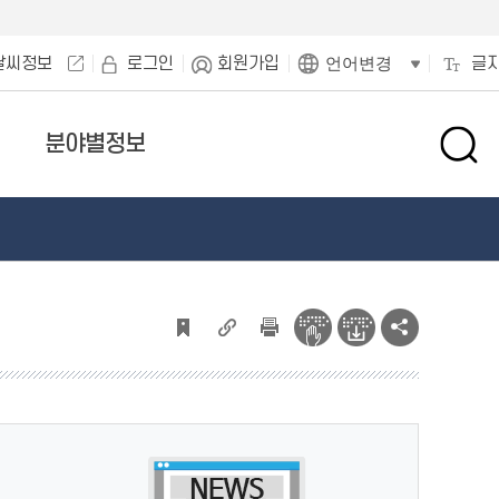
날씨정보
로그인
회원가입
글
언어변경
분야별정보
검
색
창
열
기