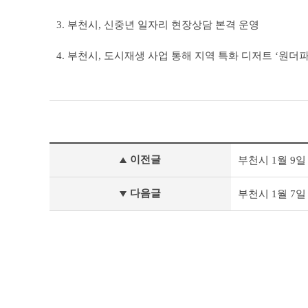
3. 부천시, 신중년 일자리 현장상담 본격 운영
4. 부천시, 도시재생 사업 통해 지역 특화 디저트 ‘원더
보
이전글
부천시 1월 9
도
자
료
다음글
부천시 1월 7
이
전
글
다
음
글