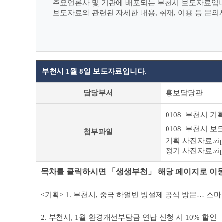
주요언론사 및 기관에 배포되는 부천시 보도자료입
보도자료와 관련된 자세한 내용, 취재, 이용 등 문
부천시 1월 8일 보도자료입니다.
보
담당부서
홍보담당관
도
자
0108_부천시 기
료
상
0108_부천시 보
첨부파일
세
기획 사진자료.zi
조
정기 사진자료.zi
회
테
목차를 클릭하시면 「생생부천」 해당 페이지로 이
이
블
<기획> 1. 부천시, 중국 하얼빈 빙설제 공식 방문…
2. 부천시, 1월 환경개선부담금 연납 신청 시 10% 할인