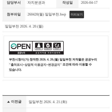
일
담당부서
자치분권과
작성일
2026-04-17
일
부
첨부파일
260420(월) 일일부천.hwp
미리보기
천
상
세
일일부천 2026. 4. 20.(월)
조
회
테
이
블
부천시청
이(가) 창작한
2026. 4. 20.(월) 일일부천
저작물은 공공누리
조건에 따라 이용할 수
"출처표시+상업적 이용금지+변경금지"
있습니다.
일
이전글
일일부천 2026. 4. 21.(화)
일
부