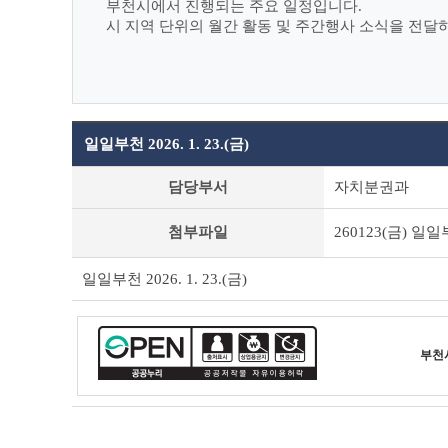
부천시에서 진행되는 주요 일정입니다.
시 지역 단위의 월간 활동 및 주간행사 소식을 전달
일일부천 2026. 1. 23.(금)
일
담당부서
자치분권과
일
부
첨부파일
260123(금) 일일
천
상
세
일일부천 2026. 1. 23.(금)
조
회
테
이
부천
블