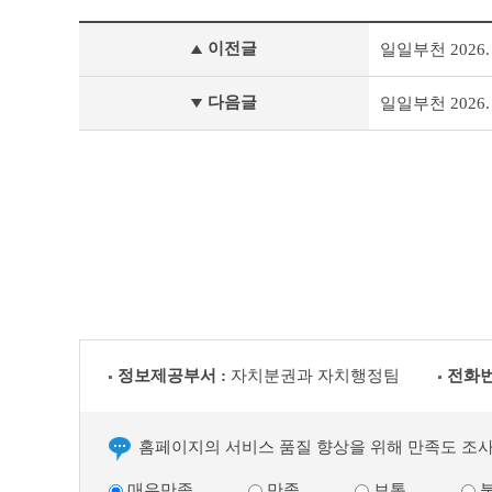
일
이전글
일일부천 2026. 1
일
부
천
다음글
일일부천 2026. 1
이
전
글
다
음
글
정보제공부서 :
자치분권과 자치행정팀
전화번
홈페이지의 서비스 품질 향상을 위해 만족도 조
매우만족
만족
보통