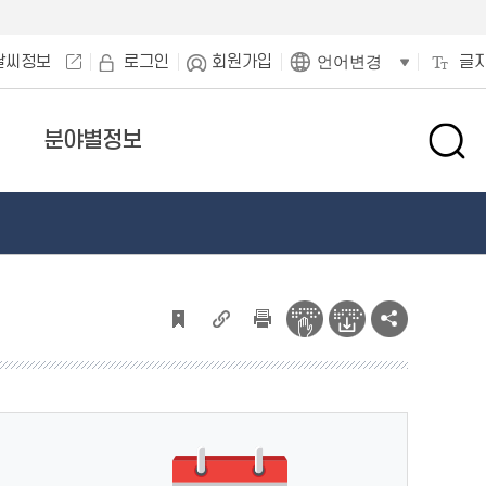
날씨정보
로그인
회원가입
글
언어변경
분야별정보
검
색
창
열
기