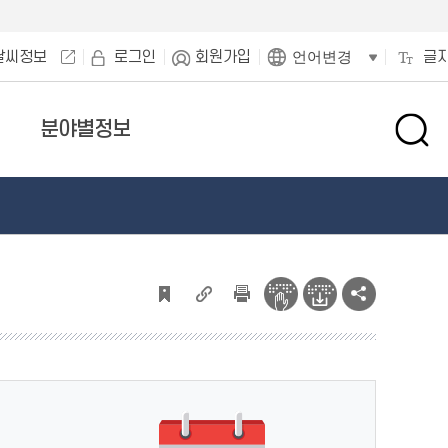
날씨정보
로그인
회원가입
글
언어변경
분야별정보
검
색
창
열
기