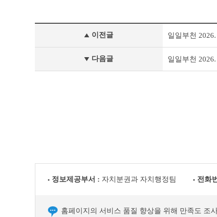
일
이전글
일일부천 2026. 2
일
부
천
다음글
일일부천 2026. 2
이
전
글
다
음
글
정보제공부서 :
자치분권과 자치행정팀
전화번
홈페이지의 서비스 품질 향상을 위해 만족도 조