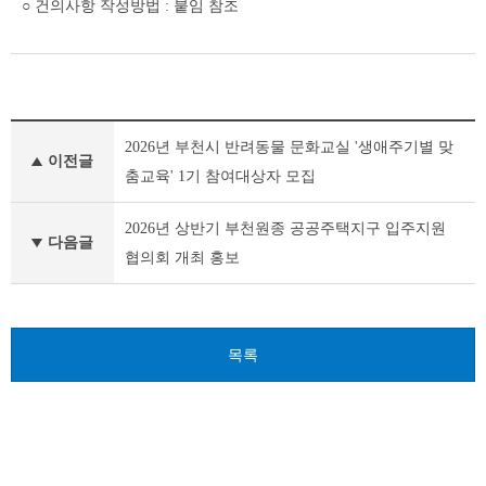
○ 건의사항 작성방법 : 붙임 참조
새
2026년 부천시 반려동물 문화교실 '생애주기별 맞
소
이전글
식
춤교육' 1기 참여대상자 모집
이
전
2026년 상반기 부천원종 공공주택지구 입주지원
글
다음글
협의회 개최 홍보
다
음
글
목록