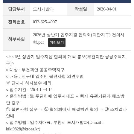
새
담당부서
도시개발과
작성일
2026-04-01
소
식
전화번호
032-625-4907
상
세
2026년 상반기 입주지원 협의회(괴안지구) 건의사
조
첨부파일
회
항.pdf
미리보기
테
이
<2026년 상반기 입주지원 협의회 개최 홍보(부천괴안 공공주택지
블
구)>
○ 대상 : 부천괴안 공공주택지구
○ 내용 : 지구내 입주민 불편사항 의견수렴
※ 단지내 하자보수 제외
○ 접수기간 : '26.4.1.~4.14.
○ 운영방법 : 道 주관하에 입주자대표·시행자·유관기관과 해소방
안 강구
① 불편사항 접수 → ② 협의회에서 해결방안 협의 → ③ 조치결과
안내
○ 접수방법 : 입주자대표, 부천시 도시개발과(E-mail :
kiki9828@kroea.kr)