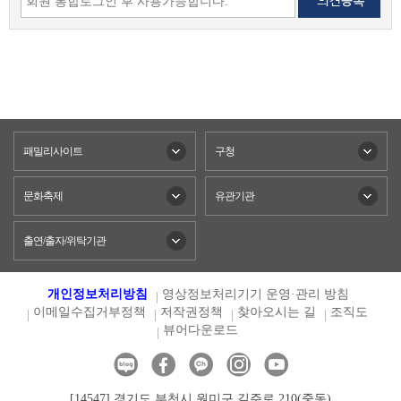
패밀리사이트
구청
문화축제
유관기관
출연/출자/위탁기관
개인정보처리방침
영상정보처리기기 운영·관리 방침
이메일수집거부정책
저작권정책
찾아오시는 길
조직도
뷰어다운로드
[14547] 경기도 부천시 원미구 길주로 210(중동)