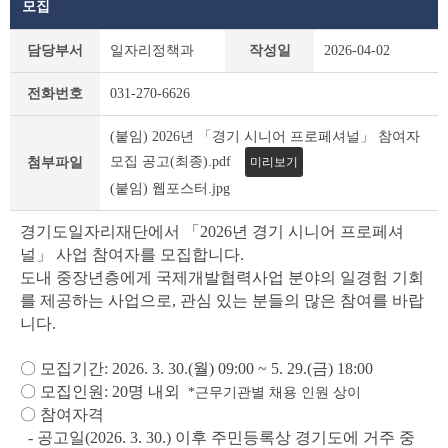
모집
새
담당부서
일자리정책과
작성일
2026-04-02
소
식
전화번호
031-270-6626
상
세
(붙임) 2026년 「경기 시니어 프로페셔널」 참여자
조
회
모집 공고(최종).pdf
미리보기
첨부파일
테
(붙임) 웹포스터.jpg
이
블
경기도일자리재단에서 「2026년 경기 시니어 프로페셔
널」 사업 참여자를 모집합니다.
도내 중장년층에게 국제개발협력사업 분야의 일경험 기회
를 제공하는 사업으로, 관심 있는 분들의 많은 참여를 바랍
니다.
〇 모집기간: 2026. 3. 30.(월) 09:00 ~ 5. 29.(금) 18:00
〇 모집인원: 20명 내외
*근무기관별 채용 인원 상이
〇 참여자격
- 공고일(2026. 3. 30.) 이후 주민등록상 경기도에 거주 중