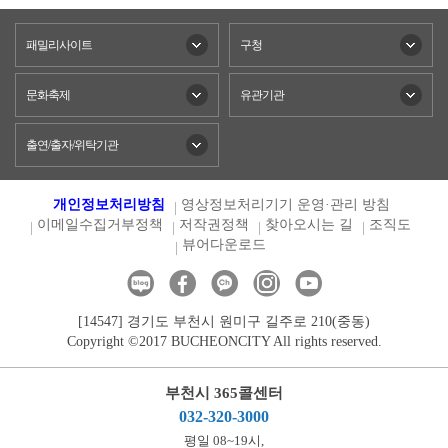
패밀리사이트
구청
문화축제
유관기관
출연/출자/위탁기관
개인정보처리방침
영상정보처리기기 운영·관리 방침
이메일수집거부정책
저작권정책
찾아오시는 길
조직도
뷰어다운로드
[14547] 경기도 부천시 원미구 길주로 210(중동)
Copyright ©2017 BUCHEONCITY All rights reserved.
부천시 365콜센터
032-320-3000
평일 08~19시,