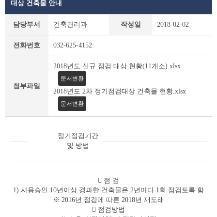
대상 건축물 안내
새
담당부서
건축관리과
작성일
2018-02-02
소
식
전화번호
032-625-4152
상
세
2018년도 신규 점검 대상 현황(11개소).xlsx
조
회
문서변환
첨부파일
테
2018년도 2차 정기점검대상 건축물 현황.xlsx
이
문서변환
블
정기점검기간
및 방법
 점 검
1) 사용승인 10년이상 경과한 건축물은 2년마다 1회 점검토록 함
※ 2016년 점검에 따른 2018년 재도래
 점검방법