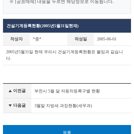
※ [공표매체] 내용을 누르면 해당정보로 이동됩니다.
건설기계등록현황(2005년5월31일현재)
사
작성자
*중*
작성일
2005-06-01
전
정
2005년5월31일 현재 우리시 건설기계등록현황은 붙임과 같습니
보
다.
공
표
상
세
조
사
회
이전글
부천시 5월 달 자동차등록구별 현황
전
테
정
이
보
다음글
3월말 지방세 과징현황(세무과)
블
공
표
이
전
목록
글