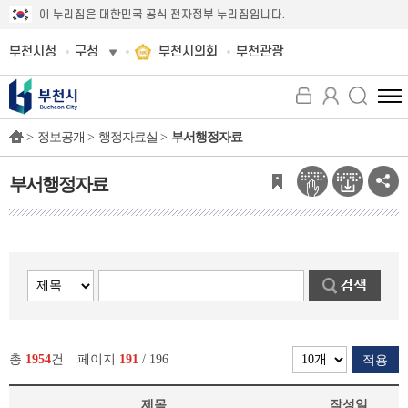
이 누리집은 대한민국 공식 전자정부 누리집입니다.
부천시청
구청
부천시의회
부천관광
전
체
>
정보공개 >
행정자료실 >
부서행정자료
메
뉴
보
부서행정자료
기
총
1954
건
페이지
191
/ 196
적용
제목
작성일