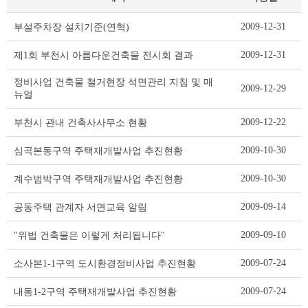
부
2009-12-31
부설주차장 설치기준(연혁)
서
행
2009-12-31
제1회 부천시 아름다운건축물 전시회 결과
정
자
정비사업 건축물 철거현장 석면관리 지침 및 매
2009-12-29
료
뉴얼
리
스
2009-12-22
부천시 관내 건축사사무소 현황
트
테
2009-10-30
심곡본동구역 주택재개발사업 추진현황
이
블
2009-10-30
계수범박구역 주택재개발사업 추진현황
2009-09-14
공동주택 관계자 서면교육 알림
2009-09-10
"위법 건축물은 이렇게 처리됩니다"
2009-07-24
소사본1-1구역 도시환경정비사업 추진현황
2009-07-24
내동1-2구역 주택재개발사업 추진현황