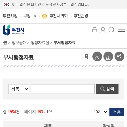
이 누리집은 대한민국 공식 전자정부 누리집입니다.
부천시청
구청
부천시의회
부천관광
전
체
>
정보공개 >
행정자료실 >
부서행정자료
메
뉴
보
부서행정자료
기
총
1954
건
페이지
193
/ 196
적용
제목
작성일