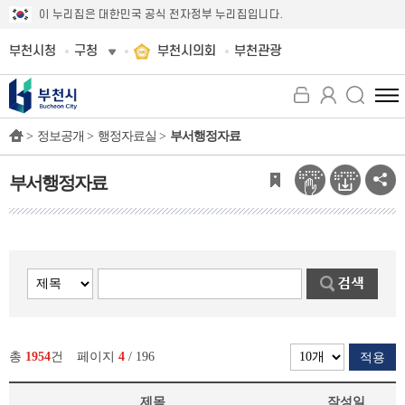
이 누리집은 대한민국 공식 전자정부 누리집입니다.
부천시청
구청
부천시의회
부천관광
전
체
>
정보공개 >
행정자료실 >
부서행정자료
메
뉴
보
부서행정자료
기
총
1954
건
페이지
4
/ 196
적용
제목
작성일