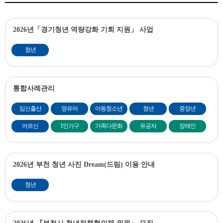
2026년「경기청년 역량강화 기회 지원」 사업
청년
통합사례관리
임신출산
영유아
아동청소년
청년
중장년
어르신
1인가구
가족다문화
유공자
장애인
2026년 부천 청년 사진 Dream(드림) 이용 안내
청년