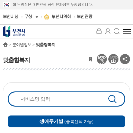
이 누리집은 대한민국 공식 전자정부 누리집입니다.
부천시청
구청
부천시의회
부천관광
전
체
>
분야별정보 >
맞춤형복지
메
뉴
보
맞춤형복지
기
생애주기별
(중복선택 가능)