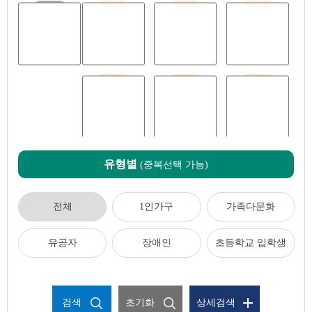
전체
임신출산
영유아
아동청소년
청년
중장년
어르신
유형별
(중복선택 가능)
전체
1인가구
가족다문화
유공자
장애인
초등학교 입학생
검색
초기화
상세검색