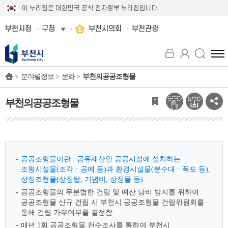
이 누리집은 대한민국 공식 전자정부 누리집입니다.
부천시청
구청
부천시의회
부천관광
전
체
>
분야별정보 >
문화 >
부천의공공조형물
메
뉴
보
부천의공공조형물
기
공공조형물이란 : 공유재산인 공공시설에 설치하는
조형시설물(조각ㆍ공예 등)과 환경시설물(분수대ㆍ폭포 등),
상징조형물(상징탑, 기념비, 상징물 등)
공공조형물의 무분별한 건립 및 예산 낭비 방지를 위하여
공공조형물 신규 건립 시 부천시 공공조형물 건립위원회를
통해 건립 가부여부를 결정함
매년 1회 공공조형물 전수조사를 통하여 부천시