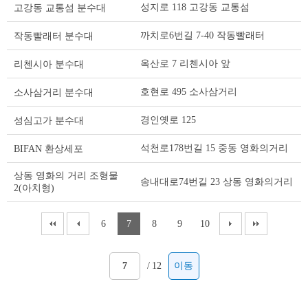
성지로 118 고강동 교통섬
고강동 교통섬 분수대
스
트
까치로6번길 7-40 작동빨래터
작동빨래터 분수대
테
이
옥산로 7 리첸시아 앞
리첸시아 분수대
블
호현로 495 소사삼거리
소사삼거리 분수대
경인옛로 125
성심고가 분수대
석천로178번길 15 중동 영화의거리
BIFAN 환상세포
상동 영화의 거리 조형물
송내대로74번길 23 상동 영화의거리
2(아치형)
6
7
8
9
10
/
12
이동