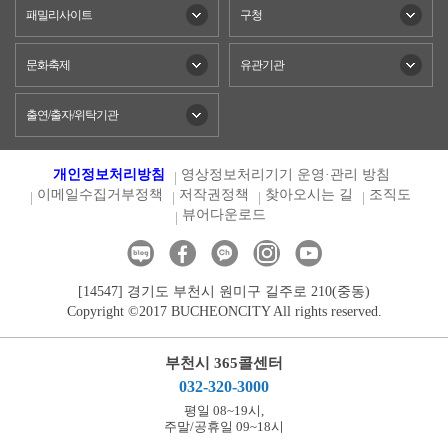
패밀리사이트
구청
문화축제
유관기관
출연/출자/위탁기관
개인정보처리방침
영상정보처리기기 운영·관리 방침
이메일수집거부정책
저작권정책
찾아오시는 길
조직도
뷰어다운로드
[14547] 경기도 부천시 원미구 길주로 210(중동)
Copyright ©2017 BUCHEONCITY All rights reserved.
부천시 365콜센터
032-320-3000
평일 08~19시,
주말/공휴일 09~18시