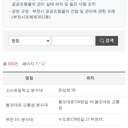
공공조형물의 관리 실태 파악 및 필요 사항 조치
관련 규정 : 부천시 공공조형물의 건립 및 관리에 관한 조례
(부천시조례제3022호)
총
115
건
페이지
7
/ 12
명칭
위치
부
은성로 58
소사초등학교 분수대
천
의
봉오대로556번길 10 봉오대로 교통
공
봉오대로 교통섬 분수대
섬
공
조
수도로159번길 23 부천I/C
부천 I/C 분수대
형
물 리