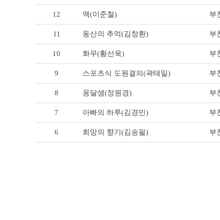
형
12
부
맥(이준철)
물 리
스
11
부
동산의 추억(김창환)
트
테
이
10
부
화무(황선욱)
블
9
부
스포츠식 도원결의(곽태일)
8
부
옹달샘(정원경)
7
부
아빠의 하루(김경민)
6
부
희망의 향기(김송필)