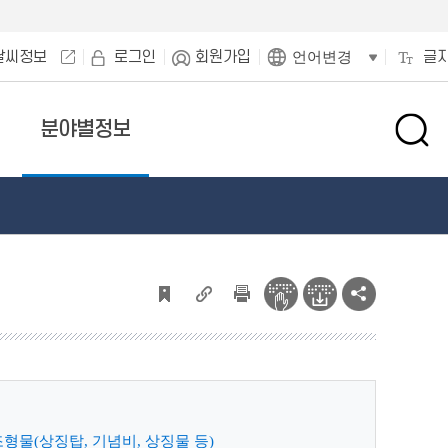
날씨정보
로그인
회원가입
글
언어변경
분야별정보
검
색
창
열
기
물(상징탑, 기념비, 상징물 등)