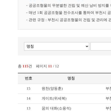
공공조형물의 무분별한 건립 및 예산 낭비 방지를
매년 1회 공공조형물 전수조사를 통하여 부천시 공
관련 규정 : 부천시 공공조형물의 건립 및 관리에 
총
115
건
페이지
11
/ 12
번호
명칭
부
15
부
원천(양동훈)
천
의
14
부
게이트(위세복)
공
공
13
부
꿈의 대화(소용석)
조