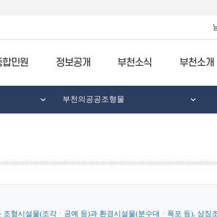
종합민원
정보공개
부천소식
부천소개
부천의공공조형물
조형시설물(조각ㆍ공예 등)과 환경시설물(분수대ㆍ폭포 등), 상징조형