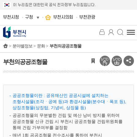
이 누리집은 대한민국 공식 전자정부 누리집입니다.
부천시청
구청
부천시의회
부천관광
전
체
>
분야별정보 >
문화 >
부천의공공조형물
메
뉴
보
부천의공공조형물
기
공공조형물이란 : 공유재산인 공공시설에 설치하는
조형시설물(조각ㆍ공예 등)과 환경시설물(분수대ㆍ폭포 등),
상징조형물(상징탑, 기념비, 상징물 등)
공공조형물의 무분별한 건립 및 예산 낭비 방지를 위하여
공공조형물 신규 건립 시 부천시 공공조형물 건립위원회를
통해 건립 가부여부를 결정함
매년 1회 공공조형물 전수조사를 통하여 부천시