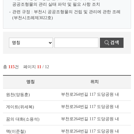
공공조형물의 관리 실태 파악 및 필요 사항 조치
관련 규정 : 부천시 공공조형물의 건립 및 관리에 관한 조례
(부천시조례제3022호)
총
115
건
페이지
11
/ 12
명칭
위치
부
부천로264번길 117 도당공원 내
원천(양동훈)
천
의
부천로264번길 117 도당공원 내
게이트(위세복)
공
공
부천로264번길 117 도당공원 내
꿈의 대화(소용석)
조
형
부천로264번길 117 도당공원 내
맥(이준철)
물 리