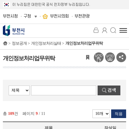
이 누리집은 대한민국 공식 전자정부 누리집입니다.
부천시청
구청
부천시의회
부천관광
전
체
>
정보공개 >
개인정보처리실태 >
개인정보처리업무위탁
메
뉴
보
개인정보처리업무위탁
기
총
109
건
페이지
9
/ 11
적용
제목
작성일