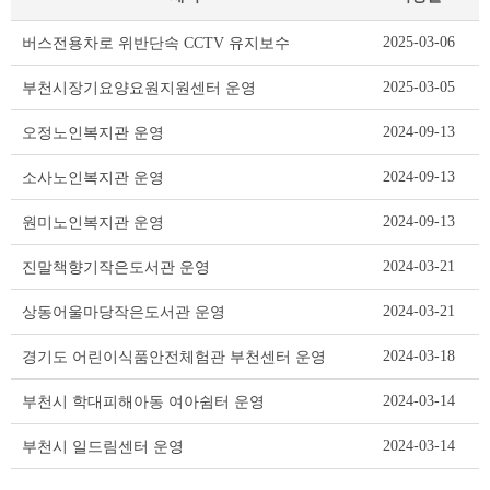
개
2025-03-06
버스전용차로 위반단속 CCTV 유지보수
인
정
2025-03-05
부천시장기요양요원지원센터 운영
보
처
2024-09-13
오정노인복지관 운영
리
업
2024-09-13
소사노인복지관 운영
무
위
2024-09-13
원미노인복지관 운영
탁
리
2024-03-21
진말책향기작은도서관 운영
스
트
2024-03-21
상동어울마당작은도서관 운영
테
이
2024-03-18
경기도 어린이식품안전체험관 부천센터 운영
블
2024-03-14
부천시 학대피해아동 여아쉼터 운영
2024-03-14
부천시 일드림센터 운영