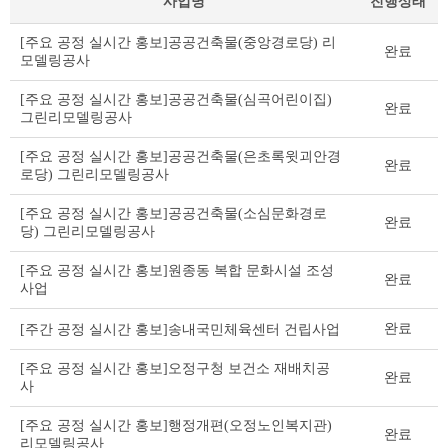
사업명
진행상태
공
[주요 공정 실시간 홍보]공공건축물(중앙경로당) 리
완료
공
모델링공사
건
축
[주요 공정 실시간 홍보]공공건축물(심곡어린이집)
완료
물
그린리모델링공사
건
립
[주요 공정 실시간 홍보]공공건축물(은초록윗괴안경
완료
리
로당) 그린리모델링공사
스
[주요 공정 실시간 홍보]공공건축물(소심문화경로
트
완료
당) 그린리모델링공사
테
이
[주요 공정 실시간 홍보]원종동 복합 문화시설 조성
블
완료
사업
완료
[주간 공정 실시간 홍보]송내국민체육센터 건립사업
[주요 공정 실시간 홍보]오정구청 보건소 재배치공
완료
사
[주요 공정 실시간 홍보]행정개편(오정노인복지관)
완료
리모델링공사