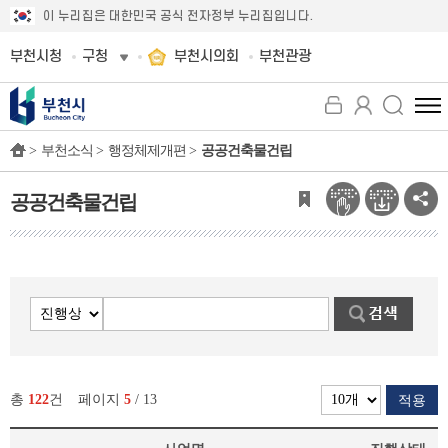
이 누리집은 대한민국 공식 전자정부 누리집입니다.
부천시청
구청
부천시의회
부천관광
전
체
>
부천소식 >
행정체제개편 >
공공건축물건립
메
뉴
보
공공건축물건립
기
총
122
건
페이지
5
/ 13
적용