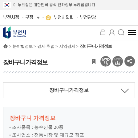
이 누리집은 대한민국 공식 전자정부 누리집입니다.
부천시청
구청
부천시의회
부천관광
전
체
>
분야별정보 >
경제·취업 >
지역경제 >
장바구니가격정보
메
뉴
보
장바구니가격정보
기
장바구니가격정보
장바구니 가격정보
조사품목 : 농수산물 20종
조사업소 : 전통시장 및 대규모 점포