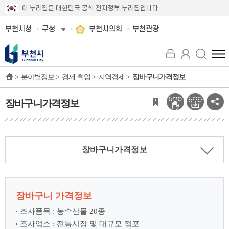
이 누리집은 대한민국 공식 전자정부 누리집입니다.
부천시청
구청
부천시의회
부천관광
전
체
>
분야별정보 >
경제·취업 >
지역경제 >
장바구니가격정보
메
뉴
보
장바구니가격정보
기
장바구니가격정보
장바구니 가격정보
조사품목 : 농수산물 20종
조사업소 : 전통시장 및 대규모 점포