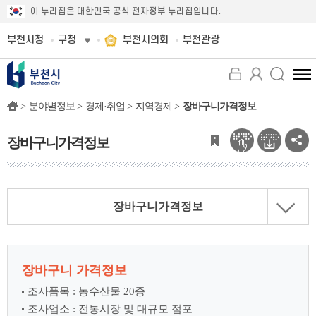
이 누리집은 대한민국 공식 전자정부 누리집입니다.
부천시청
구청
부천시의회
부천관광
전
체
>
분야별정보 >
경제·취업 >
지역경제 >
장바구니가격정보
메
뉴
보
장바구니가격정보
기
장바구니가격정보
장바구니 가격정보
조사품목 : 농수산물 20종
조사업소 : 전통시장 및 대규모 점포