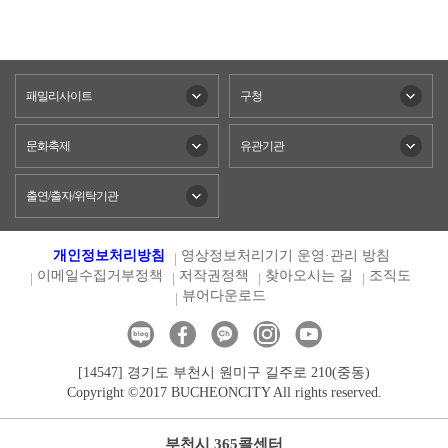
패밀리사이트
구청
문화축제
유관기관
출연/출자/위탁기관
개인정보처리방침
영상정보처리기기 운영·관리 방침
이메일수집거부정책
저작권정책
찾아오시는 길
조직도
뷰어다운로드
[14547] 경기도 부천시 원미구 길주로 210(중동)
Copyright ©2017 BUCHEONCITY All rights reserved.
부천시 365콜센터