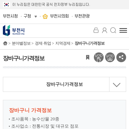
이 누리집은 대한민국 공식 전자정부 누리집입니다.
부천시청
구청
부천시의회
부천관광
전
체
>
분야별정보 >
경제·취업 >
지역경제 >
장바구니가격정보
메
뉴
보
장바구니가격정보
기
장바구니가격정보
장바구니 가격정보
조사품목 : 농수산물 20종
조사업소 : 전통시장 및 대규모 점포