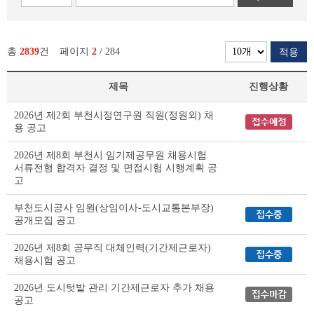
총
2839
건
페이지
2
/ 284
적용
제목
진행상황
부
2026년 제2회 부천시정연구원 직원(정원외) 채
천
용 공고
시
채
2026년 제8회 부천시 임기제공무원 채용시험
용
서류전형 합격자 결정 및 면접시험 시행계획 공
공
고
고
(채
부천도시공사 임원(상임이사-도시교통본부장)
공개모집 공고
용
시
2026년 제8회 공무직 대체인력(기간제근로자)
험)
채용시험 공고
리
스
2026년 도시텃밭 관리 기간제근로자 추가 채용
트
공고
테