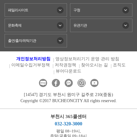
패밀리사이트
구청
문화축제
유관기관
출연/출자/위탁기관
개인정보처리방침
영상정보처리기기 운영·관리 방침
이메일수집거부정책
저작권정책
찾아오시는 길
조직도
뷰어다운로드
[14547] 경기도 부천시 원미구 길주로 210(중동)
Copyright ©2017 BUCHEONCITY All rights reserved.
부천시 365콜센터
032-320-3000
평일 08~19시,
주말/공휴일 09~18시