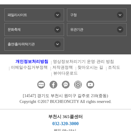
패밀리사이트
구청
문화축제
유관기관
출연/출자/위탁기관
개인정보처리방침
영상정보처리기기 운영·관리 방침
이메일수집거부정책
저작권정책
찾아오시는 길
조직도
뷰어다운로드
[14547] 경기도 부천시 원미구 길주로 210(중동)
Copyright ©2017 BUCHEONCITY All rights reserved.
부천시 365콜센터
032-320-3000
평일 08~19시,