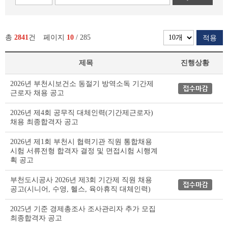
총
2841
건
페이지
10
/ 285
적용
제목
진행상황
부
2026년 부천시보건소 동절기 방역소독 기간제
천
근로자 채용 공고
시
채
2026년 제4회 공무직 대체인력(기간제근로자)
용
채용 최종합격자 공고
공
고
2026년 제1회 부천시 협력기관 직원 통합채용
(채
시험 서류전형 합격자 결정 및 면접시험 시행계
획 공고
용
시
부천도시공사 2026년 제3회 기간제 직원 채용
험)
공고(시니어, 수영, 헬스, 육아휴직 대체인력)
리
스
2025년 기준 경제총조사 조사관리자 추가 모집
트
최종합격자 공고
테