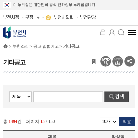
이 누리집은 대한민국 공식 전자정부 누리집입니다.
부천시청
구청
부천시의회
부천관광
전
체
>
부천소식 >
공고·입법예고 >
기타공고
메
뉴
보
기타공고
기
총
1494
건
페이지
15
/ 150
적용
제목
작성일