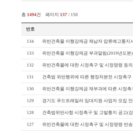
총
1494
건
페이지
137
/ 150
번호
기
134
위반건축물 이행강제금 체납자 압류예고통지서
타
공
133
위반건축물 이행강제금 부과알림(2019년도분)
고
리
132
위반건축물에 대한 시정촉구 및 시정명령 등의
스
트
131
건축법 위반행위에 따른 행정처분전 시정촉구 
테
이
130
위반건축물 이행강제금 재부과에 따른 시정촉구
블
129
경기도 푸드트레일러 임대지원 사업자 모집 
128
건축법위반사항 시정촉구 및 고발통지 공고(강
127
위반건축물에 대한 시정촉구 및 시정명령 반송