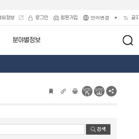
날씨정보
로그인
회원가입
글
언어변경
분야별정보
검
색
창
열
기