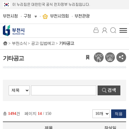
이 누리집은 대한민국 공식 전자정부 누리집입니다.
부천시청
구청
부천시의회
부천관광
전
체
>
부천소식 >
공고·입법예고 >
기타공고
메
뉴
보
기타공고
기
총
1494
건
페이지
14
/ 150
적용
제목
작성일