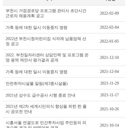
고
부천시 거점경로당 프로그램 관리사 초단시간
2022-02-09
시
근로자 채용계획 공고
·
공
2022-02-04
가축 등에 대한 일시 이동중지 명령
고
·
2022년 부천시청어린이집 식자재 납품업체 선
2022-01-05
입
정 공고
법
예
2022. 부천일자리센터 상담인력 및 프로그램 운
2021-12-10
고
영 용역 제안서 평가결과 공개
리
스
2021-12-04
가축 등에 대한 일시 이동중지 명령
트
테
2021-11-29
안전취약시설물 알림(제3종시설물)
이
블
2021-11-17
2021년 상수도 급수공사 시행 종료 안내
2021년 제2차 세계시민의식 향상을 위한 한 줄
2021-10-26
시 공모전 안내
시흥서울 연결도로 민간투자사업 주민등의 의
2021-10-14
견수렴 결과 및 반영여부 공개