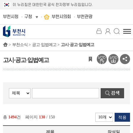
이 누리집은 대한민국 공식 전자정부 누리집입니다.
부천시청
구청
부천시의회
부천관광
전
체
>
부천소식 >
공고·입법예고 >
고시·공고·입법예고
메
뉴
보
고시·공고·입법예고
기
총
1494
건
페이지
130
/ 150
적용
제목
작성일