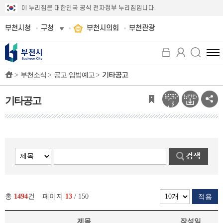
이 누리집은 대한민국 공식 전자정부 누리집입니다.
부천시청
구청
부천시의회
부천관광
전
체
>
부천소식 >
공고·입법예고 >
기타공고
메
뉴
보
기타공고
기
총
1494
건
페이지
13
/ 150
적용
제목
작성일