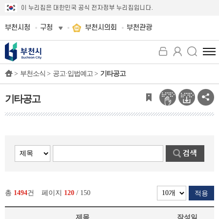
이 누리집은 대한민국 공식 전자정부 누리집입니다.
부천시청
구청
부천시의회
부천관광
전
체
>
부천소식 >
공고·입법예고 >
기타공고
메
뉴
보
기타공고
기
총
1494
건
페이지
120
/ 150
적용
제목
작성일