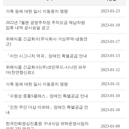
기
2023-01-23
가축 등에 대한 일시 이동중지 명령
타
공
2022년 7월분 공영주차장 주차요금 체납차량
2023-01-19
고
압류 내역 공시송달 공고
리
스
위해식품 긴급회수[주식회사 거상무역-냉동연
2023-01-17
트
근]
테
이
2023-01-13
「이안 시그니처 역곡」장애인 특별공급 안내
블
위해식품 긴급회수[(주)코만푸드-시나먼 파우
2023-01-12
더(천연향신료)]
2023-01-11
가축 등에 대한 일시 이동중지 명령
2023-01-10
「수원성 중흥S클래스」장애인 특별공급 안내
「인천 주안 더샵 아르테」장애인 특별공급 안
2023-01-10
내
한국만화영상진흥원 구내식당 위탁운영사업자
2023-01-09
모집 2차 재공고