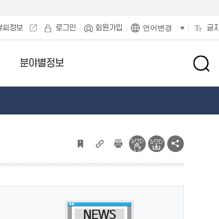
날씨정보
로그인
회원가입
글
언어변경
분야별정보
검
색
창
열
기