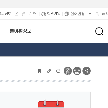
날씨정보
로그인
회원가입
글
언어변경
분야별정보
검
색
창
열
기