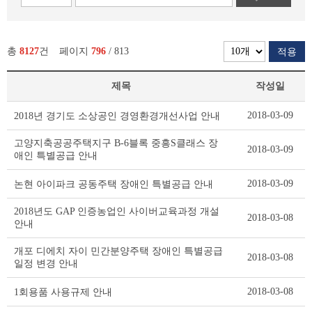
총
8127
건
페이지
796
/ 813
적용
제목
작성일
새
2018-03-09
2018년 경기도 소상공인 경영환경개선사업 안내
소
식
고양지축공공주택지구 B-6블록 중흥S클래스 장
2018-03-09
리
애인 특별공급 안내
스
트
2018-03-09
논현 아이파크 공동주택 장애인 특별공급 안내
테
이
2018년도 GAP 인증농업인 사이버교육과정 개설
2018-03-08
블
안내
개포 디에치 자이 민간분양주택 장애인 특별공급
2018-03-08
일정 변경 안내
2018-03-08
1회용품 사용규제 안내