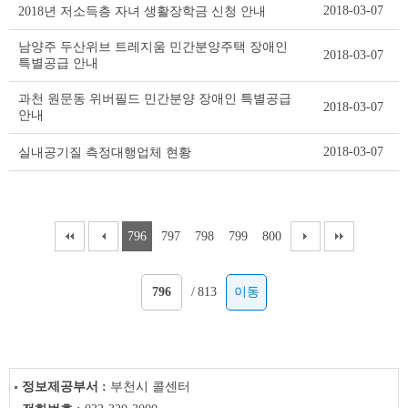
2018-03-07
2018년 저소득층 자녀 생활장학금 신청 안내
남양주 두산위브 트레지움 민간분양주택 장애인
2018-03-07
특별공급 안내
과천 원문동 위버필드 민간분양 장애인 특별공급
2018-03-07
안내
2018-03-07
실내공기질 측정대행업체 현황
796
797
798
799
800
/
813
이동
정보제공부서 :
부천시 콜센터