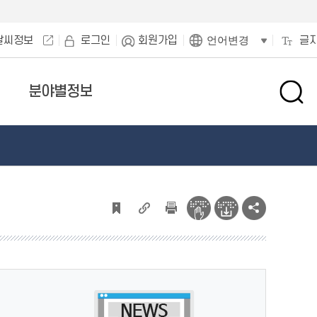
날씨정보
로그인
회원가입
글
언어변경
분야별정보
검
색
창
열
기