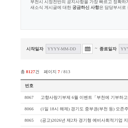
부천시 시정전반의 공지사항을 가장 빠르고 정확하
새소식 게시글에 대한
궁금하신 사항
은 담당부서로 
~
시작일자
종료일자
총
8127
건
페이지
7
/ 813
번호
새
8067
고향사랑기부제 6월 이벤트「부천에 기부하고, 
소
식
8066
(1일 18시 해제) 경기도 중부권(부천 등) 오존주의보 
리
스
8065
(공고)2026년 제2차 경기형 예비사회적기업 
트
테