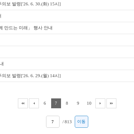
발령['26. 6. 30.(화) 15시]
내
함께 만드는 미래」 행사 안내
안내
발령['26. 6. 29.(월) 14시]
6
7
8
9
10
/
813
이동