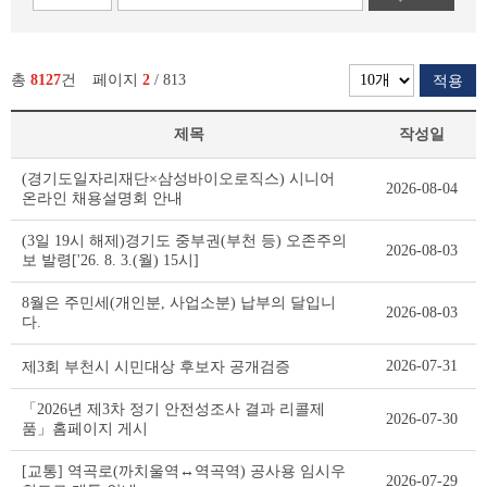
총
8127
건
페이지
2
/ 813
적용
제목
작성일
새
(경기도일자리재단×삼성바이오로직스) 시니어
2026-08-04
소
온라인 채용설명회 안내
식
리
(3일 19시 해제)경기도 중부권(부천 등) 오존주의
2026-08-03
스
보 발령['26. 8. 3.(월) 15시]
트
테
8월은 주민세(개인분, 사업소분) 납부의 달입니
2026-08-03
이
다.
블
2026-07-31
제3회 부천시 시민대상 후보자 공개검증
「2026년 제3차 정기 안전성조사 결과 리콜제
2026-07-30
품」홈페이지 게시
[교통] 역곡로(까치울역↔역곡역) 공사용 임시우
2026-07-29