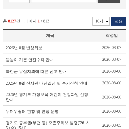
총
8127
건
페이지
1
/ 813
적용
제목
작성일
새
2026-08-07
2026년 8월 반상회보
소
식
2026-08-07
물놀이 기본 안전수칙 안내
리
스
2026-08-06
북한군 유실지뢰에 따른 신고 안내
트
테
2026-08-06
2026년 8월 전시관 대관일정 및 수시신청 안내
이
블
2026년 경기도 가정보육 어린이 건강과일 신청
2026-08-06
안내
2026-08-06
무더위쉼터 현황 및 연장 운영
경기도 중부권(부천 등) 오존주의보 발령['26. 8.
2026-08-05
5.(수) 15시]