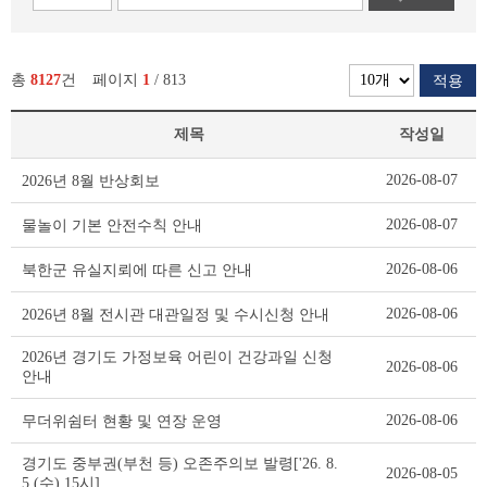
총
8127
건
페이지
1
/ 813
적용
제목
작성일
새
2026-08-07
2026년 8월 반상회보
소
식
2026-08-07
물놀이 기본 안전수칙 안내
리
스
2026-08-06
북한군 유실지뢰에 따른 신고 안내
트
테
2026-08-06
2026년 8월 전시관 대관일정 및 수시신청 안내
이
블
2026년 경기도 가정보육 어린이 건강과일 신청
2026-08-06
안내
2026-08-06
무더위쉼터 현황 및 연장 운영
경기도 중부권(부천 등) 오존주의보 발령['26. 8.
2026-08-05
5.(수) 15시]