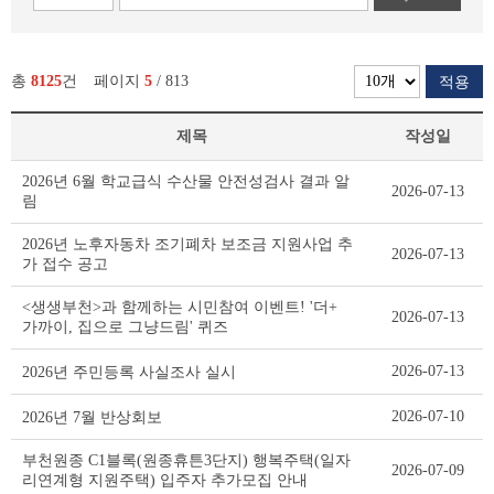
총
8125
건
페이지
5
/ 813
적용
제목
작성일
새
2026년 6월 학교급식 수산물 안전성검사 결과 알
2026-07-13
소
림
식
리
2026년 노후자동차 조기폐차 보조금 지원사업 추
2026-07-13
스
가 접수 공고
트
테
<생생부천>과 함께하는 시민참여 이벤트! '더+
2026-07-13
이
가까이, 집으로 그냥드림' 퀴즈
블
2026-07-13
2026년 주민등록 사실조사 실시
2026-07-10
2026년 7월 반상회보
부천원종 C1블록(원종휴튼3단지) 행복주택(일자
2026-07-09
리연계형 지원주택) 입주자 추가모집 안내