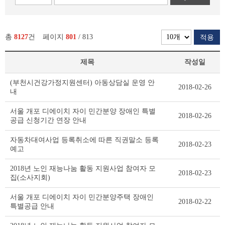
총
8127
건
페이지
801
/ 813
적용
제목
작성일
새
(부천시건강가정지원센터) 아동상담실 운영 안
2018-02-26
소
내
식
리
서울 개포 디에이치 자이 민간분양 장애인 특별
2018-02-26
스
공급 신청기간 연장 안내
트
테
자동차대여사업 등록취소에 따른 직권말소 등록
2018-02-23
이
예고
블
2018년 노인 재능나눔 활동 지원사업 참여자 모
2018-02-23
집(소사지회)
서울 개포 디에이치 자이 민간분양주택 장애인
2018-02-22
특별공급 안내