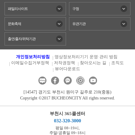
패밀리사이트
구청
문화축제
유관기관
출연/출자/위탁기관
개인정보처리방침
영상정보처리기기 운영·관리 방침
이메일수집거부정책
저작권정책
찾아오시는 길
조직도
뷰어다운로드
[14547] 경기도 부천시 원미구 길주로 210(중동)
Copyright ©2017 BUCHEONCITY All rights reserved.
부천시 365콜센터
032-320-3000
평일 08~19시,
주말/공휴일 09~18시