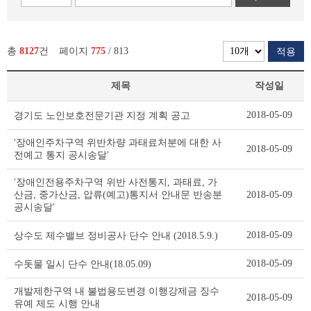
총
8127
건
페이지
775
/ 813
적용
제목
작성일
새
2018-05-09
경기도 노인보호전문기관 지정 계획 공고
소
식
'장애인주차구역 위반차량 과태료처분에 대한 사
2018-05-09
리
전예고 통지 공시송달'
스
트
'장애인전용주차구역 위반 사전통지, 과태료, 가
테
산금, 중가산금, 압류(예고)통지서 안내문 반송분
2018-05-09
이
공시송달'
블
2018-05-09
상수도 제수밸브 정비공사 단수 안내 (2018.5.9.)
2018-05-09
수돗물 일시 단수 안내(18.05.09)
개발제한구역 내 불법용도변경 이행강제금 징수
2018-05-09
유예 제도 시행 안내