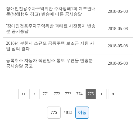
장애인전용주차구역위반 주차방해1회 계도안내
2018-05-08
문(방해행위 경고) 반송에 따른 공시송달
'장애인전용주차구역위반 과태료 사전통지 반송
2018-05-08
분 공시송달'
2018년 부천시 소규모 공동주택 보조금 지원 사
2018-05-08
업 심의 결과
등록취소 자동차 직권말소 통보 우편물 반송분
2018-05-08
공시송달 공고
771
772
773
774
775
/
813
이동