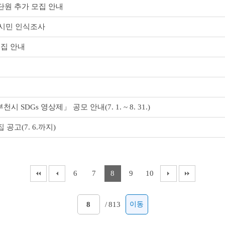
단원 추가 모집 안내
 시민 인식조사
모집 안내
DGs 영상제」 공모 안내(7. 1. ~ 8. 31.)
고(7. 6.까지)
6
7
8
9
10
/
813
이동