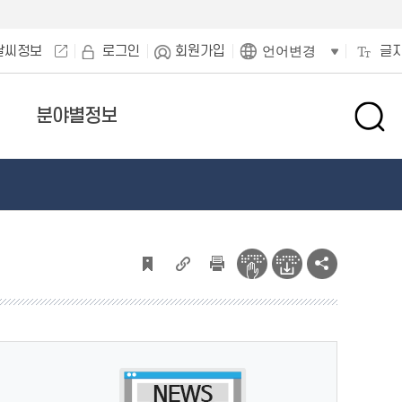
날씨정보
로그인
회원가입
글
언어변경
분야별정보
검
색
창
열
기