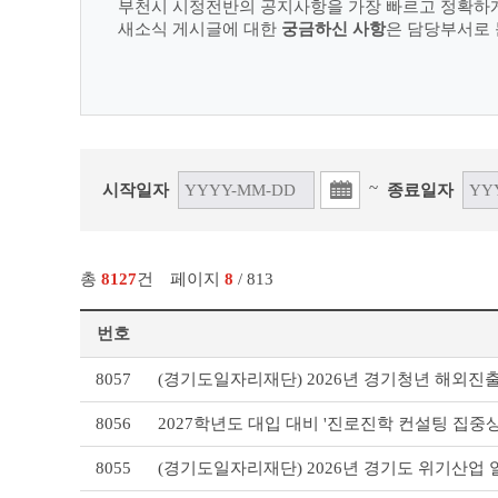
부천시 시정전반의 공지사항을 가장 빠르고 정확하
새소식 게시글에 대한
궁금하신 사항
은 담당부서로 
~
시작일자
종료일자
총
8127
건
페이지
8
/ 813
번호
새
8057
(경기도일자리재단) 2026년 경기청년 해외진출
소
식
8056
2027학년도 대입 대비 '진로진학 컨설팅 집중상
리
스
8055
(경기도일자리재단) 2026년 경기도 위기산업
트
테