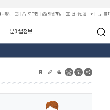
날씨정보
로그인
회원가입
글
언어변경
분야별정보
검
색
창
열
기