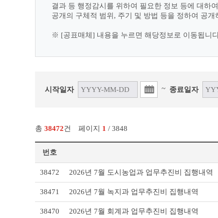
결과 등 행정감시를 위하여 필요한 정보 등에 대하
공개의 구체적 범위, 주기 및 방법 등을 정하여 공개
※ [공표매체] 내용을 누르면 해당정보로 이동됩니다
~
시작일자
종료일자
총
38472
건
페이지
1
/ 3848
번호
사
38472
2026년 7월 도시농업과 업무추진비 집행내역
전
정
38471
2026년 7월 녹지과 업무추진비 집행내역
보
공
38470
2026년 7월 회계과 업무추진비 집행내역
표