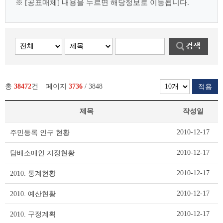
※ [공표매체] 내용을 누르면 해당정보로 이동됩니다.
총
38472
건
페이지
3736
/ 3848
적용
제목
작성일
사
2010-12-17
주민등록 인구 현황
전
정
2010-12-17
담배소매인 지정현황
보
공
2010-12-17
2010. 통계현황
표
리
2010-12-17
2010. 예산현황
스
트
2010-12-17
2010. 구정계획
테