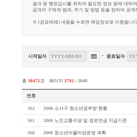
결과 등 행정감시를 위하여 필요한 정보 등에 대하
공개의 구체적 범위, 주기 및 방법 등을 정하여 공개
※ [공표매체] 내용을 누르면 해당정보로 이동됩니다
~
시작일자
종료일자
총
38472
건
페이지
3792
/ 3848
번호
사
562
2006 소사구 청소년공부방 현황
전
정
561
2006 노인교통수당 및 경로연금 지급기준
보
공
560
2006 청소년어울마당운영 계획
표