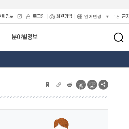
날씨정보
로그인
회원가입
글
언어변경
분야별정보
검
색
창
열
기