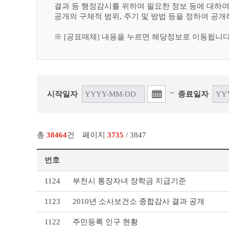
결과 등 행정감시를 위하여 필요한 정보 등에 대하
공개의 구체적 범위, 주기 및 방법 등을 정하여 공개
※ [공표매체] 내용을 누르면 해당정보로 이동됩니다
~
시작일자
종료일자
총
38464
건
페이지
3735
/ 3847
번호
사
1124
부천시 통장자녀 장학금 지급기준
전
정
1123
2010년 소사보건소 종합감사 결과 공개
보
공
1122
주민등록 인구 현황
표