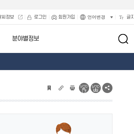
날씨정보
로그인
회원가입
글
언어변경
분야별정보
검
색
창
열
기