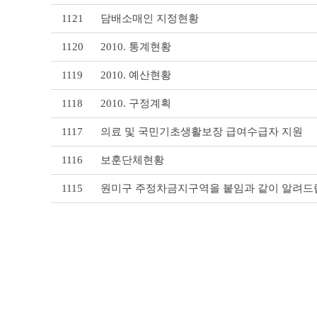
리
1121
담배소매인 지정현황
스
트
1120
2010. 통계현황
테
이
블
1119
2010. 예산현황
1118
2010. 구정계획
1117
의료 및 국민기초생활보장 급여수급자 지원
1116
보훈단체현황
1115
원미구 주정차금지구역을 붙임과 같이 알려드