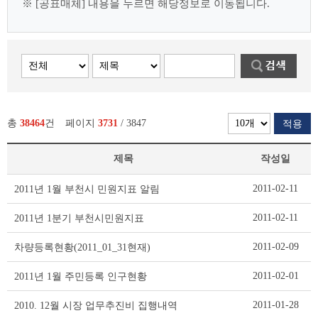
※ [공표매체] 내용을 누르면 해당정보로 이동됩니다.
총
38464
건
페이지
3731
/ 3847
적용
제목
작성일
사
2011-02-11
2011년 1월 부천시 민원지표 알림
전
정
2011-02-11
2011년 1분기 부천시민원지표
보
공
2011-02-09
차량등록현황(2011_01_31현재)
표
리
2011-02-01
2011년 1월 주민등록 인구현황
스
트
2011-01-28
2010. 12월 시장 업무추진비 집행내역
테