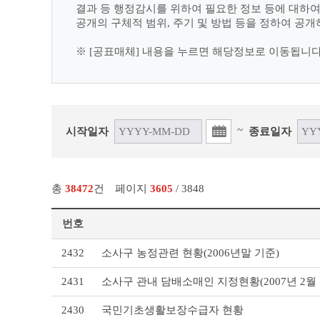
결과 등 행정감시를 위하여 필요한 정보 등에 대하
공개의 구체적 범위, 주기 및 방법 등을 정하여 공개
※ [공표매체] 내용을 누르면 해당정보로 이동됩니다
~
시작일자
종료일자
총
38472
건
페이지
3605
/ 3848
번호
사
2432
소사구 농정관련 현황(2006년말 기준)
전
정
2431
소사구 관내 담배소매인 지정현황(2007년 2월
보
공
2430
국민기초생활보장수급자 현황
표