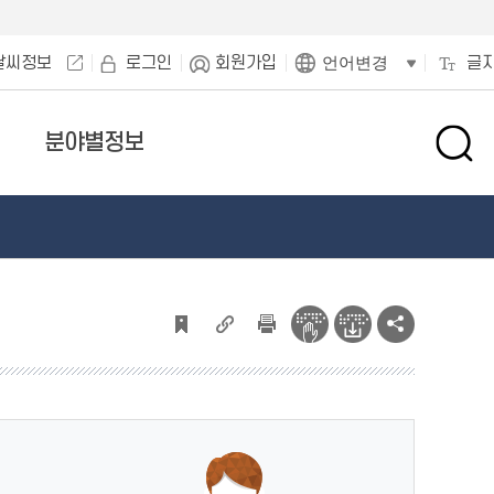
날씨정보
로그인
회원가입
글
언어변경
분야별정보
검
색
창
열
기