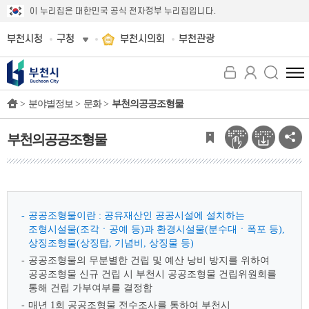
이 누리집은 대한민국 공식 전자정부 누리집입니다.
부천시청
구청
부천시의회
부천관광
전
체
>
분야별정보 >
문화 >
부천의공공조형물
메
뉴
보
부천의공공조형물
기
공공조형물이란 : 공유재산인 공공시설에 설치하는
조형시설물(조각ㆍ공예 등)과 환경시설물(분수대ㆍ폭포 등),
상징조형물(상징탑, 기념비, 상징물 등)
공공조형물의 무분별한 건립 및 예산 낭비 방지를 위하여
공공조형물 신규 건립 시 부천시 공공조형물 건립위원회를
통해 건립 가부여부를 결정함
매년 1회 공공조형물 전수조사를 통하여 부천시