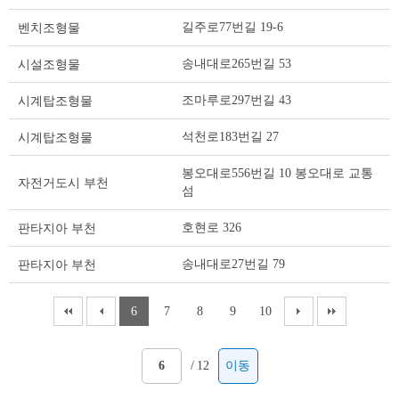
스
길주로77번길 19-6
벤치조형물
트
테
송내대로265번길 53
시설조형물
이
블
조마루로297번길 43
시계탑조형물
석천로183번길 27
시계탑조형물
봉오대로556번길 10 봉오대로 교통
자전거도시 부천
섬
호현로 326
판타지아 부천
송내대로27번길 79
판타지아 부천
6
7
8
9
10
/
12
이동