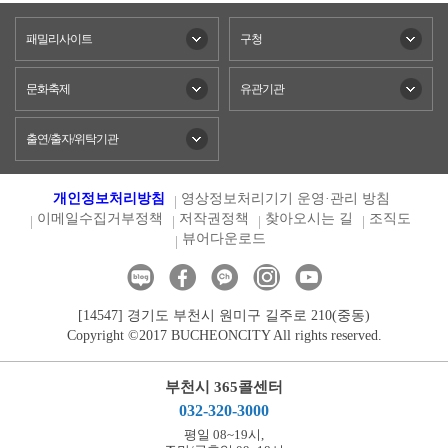
패밀리사이트
구청
문화축제
유관기관
출연/출자/위탁기관
개인정보처리방침
영상정보처리기기 운영·관리 방침
이메일수집거부정책
저작권정책
찾아오시는 길
조직도
뷰어다운로드
[14547] 경기도 부천시 원미구 길주로 210(중동)
Copyright ©2017 BUCHEONCITY All rights reserved.
부천시 365콜센터
032-320-3000
평일 08~19시,