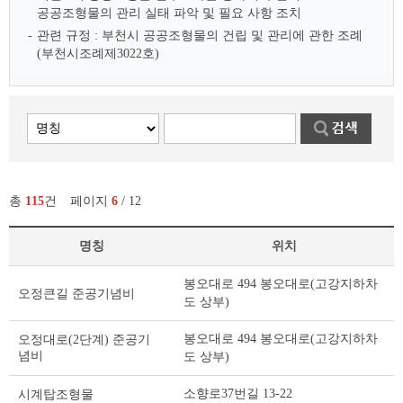
공공조형물의 관리 실태 파악 및 필요 사항 조치
관련 규정 : 부천시 공공조형물의 건립 및 관리에 관한 조례
(부천시조례제3022호)
총
115
건
페이지
6
/ 12
명칭
위치
부
봉오대로 494 봉오대로(고강지하차
오정큰길 준공기념비
천
도 상부)
의
공
봉오대로 494 봉오대로(고강지하차
오정대로(2단계) 준공기
공
념비
도 상부)
조
형
소향로37번길 13-22
시계탑조형물
물 리