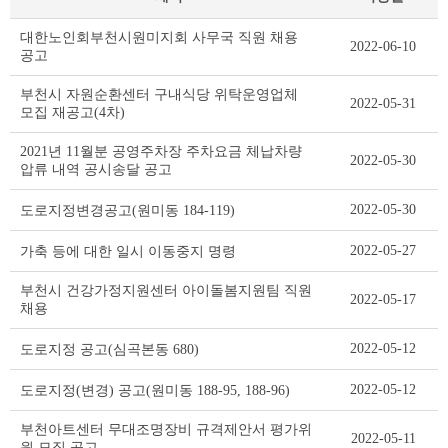
고
대한노인회부천시원미지회 사무국 직원 채용
2022-06-10
시
공고
·
공
부천시 자원순환센터 구내식당 위탁운영업체
2022-05-31
고
모집 재공고(4차)
·
입
2021년 11월분 공영주차장 주차요금 체납차량
2022-05-30
법
압류 내역 공시송달 공고
예
고
2022-05-30
도로지정변경공고(원미동 184-119)
리
스
2022-05-27
가축 등에 대한 일시 이동중지 명령
트
테
부천시 건강가정지원센터 아이돌봄지원팀 직원
2022-05-17
채용
이
블
2022-05-12
도로지정 공고(심곡본동 680)
2022-05-12
도로지정(변경) 공고(원미동 188-95, 188-96)
부천아트센터 무대조명장비 규격제안서 평가위
2022-05-11
원 모집 공고