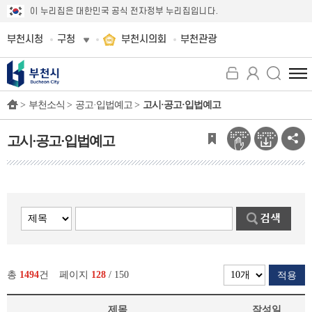
이 누리집은 대한민국 공식 전자정부 누리집입니다.
부천시청
구청
부천시의회
부천관광
전
체
>
부천소식 >
공고·입법예고 >
고시·공고·입법예고
메
뉴
보
고시·공고·입법예고
기
총
1494
건
페이지
128
/ 150
적용
제목
작성일